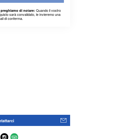
Quando il vostro
 preghiamo di notare:
quisto sarà convalidato, le invieremo una
ail di conferma.
tattarci