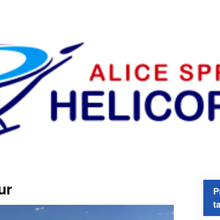
ur
P
t