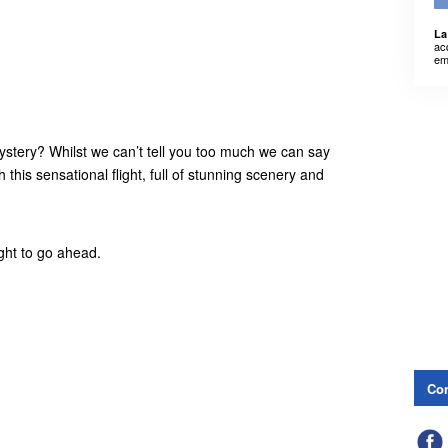
La
ac
em
 mystery? Whilst we can’t tell you too much we can say
h this sensational flight, full of stunning scenery and
ght to go ahead.
Con