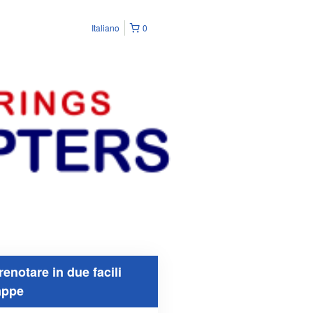
Italiano
0
renotare in due facili
appe