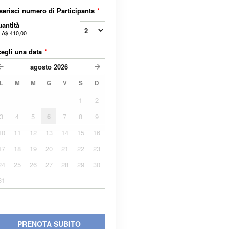
serisci numero di Participants
*
antità
a
A$ 410,00
egli una data
*
agosto
2026
L
M
M
G
V
S
D
1
2
3
4
5
6
7
8
9
10
11
12
13
14
15
16
17
18
19
20
21
22
23
24
25
26
27
28
29
30
31
PRENOTA SUBITO