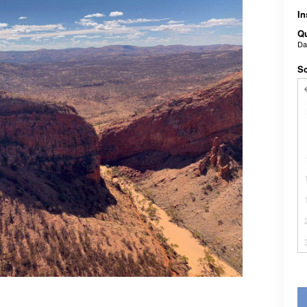
In
Qu
D
Sc